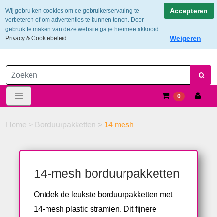
Verzendkosten €6.25 ---> NL: gratis verzending vanaf €60,-
Accepteren
Wij gebruiken cookies om de gebruikerservaring te
verbeteren of om advertenties te kunnen tonen. Door
gebruik te maken van deze website ga je hiermee akkoord.
Weigeren
Privacy & Cookiebeleid
0
Home
>
Borduurpakketten
>
14 mesh
14-mesh borduurpakketten
Ontdek de leukste borduurpakketten met
14-mesh plastic stramien. Dit fijnere