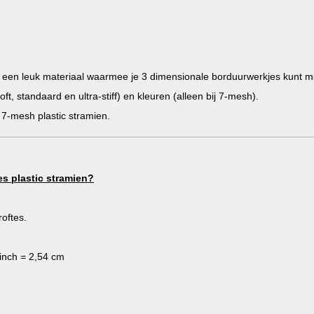
s een leuk materiaal waarmee je 3 dimensionale borduurwerkjes kunt mak
ft, standaard en ultra-stiff) en kleuren (alleen bij 7-mesh).
7-mesh plastic stramien.
es plastic stramien?
roftes.
 inch = 2,54 cm