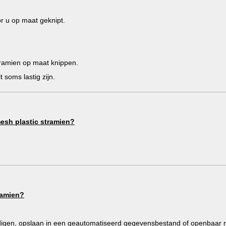
or u op maat geknipt.
stramien op maat knippen.
 soms lastig zijn.
mesh plastic stramien?
ramien?
ldigen, opslaan in een geautomatiseerd gegevensbestand of openbaar ma