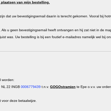
plaatsen van mijn bestelling.
jn dat uw bevestigingsemail daarin is terecht gekomen. Vooral bij hot
Als u geen bevestigingsemail heeft ontvangen en hij zat niet in de m
juist was. Uw bestelling is bij een foutief e-mailadres namelijk wel bij
d worden:
 NL 22 INGB
0006779439
t.n.v.
GOGOstramien
te Epe o.v.v. uw ord
 voor deze betaalwijze.