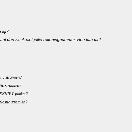
drag?
taal dan zie ik niet jullie rekeningnummer. Hoe kan dit?
stic stramien?
stic stramien?
GEKNIPT pakket?
plastic stramien?