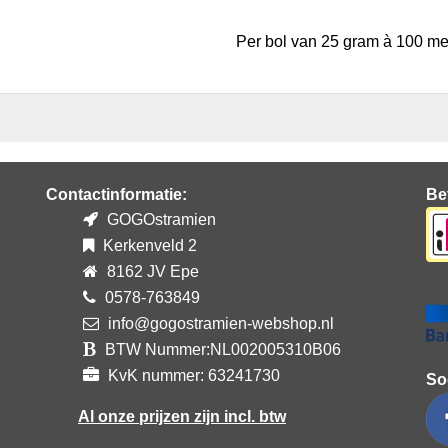
Per bol van 25 gram à 100 me
Contactinformatie:
Be
GOGOstramien
Kerkenveld 2
8162 JV Epe
0578-763849
info@gogostramien-webshop.nl
BTW Nummer:NL002005310B06
KvK nummer: 63241730
So
Al onze prijzen zijn incl. btw