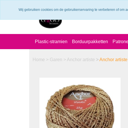
Verzendkosten €6.25 ---> NL: gratis verzending vanaf €60,-
Wij gebruiken cookies om de gebruikerservaring te verbeteren of om a
Plastic-stramien
Borduurpakketten
Patron
Home
>
Garen
>
Anchor artiste
>
Anchor artist