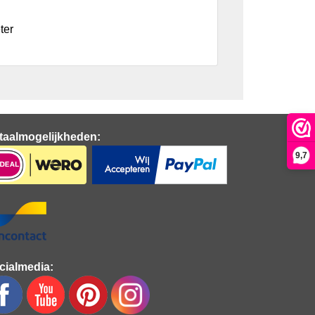
ter
taalmogelijkheden:
9,7
cialmedia: