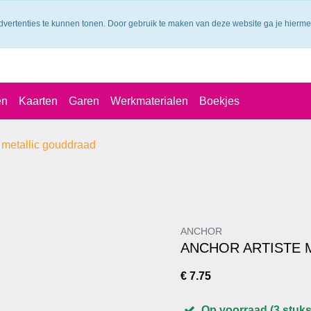
dvertenties te kunnen tonen. Door gebruik te maken van deze website ga je hierm
en
Kaarten
Garen
Werkmaterialen
Boekjes
e metallic gouddraad
ANCHOR
ANCHOR ARTISTE 
€ 7.75
Op voorraad (3 stuks