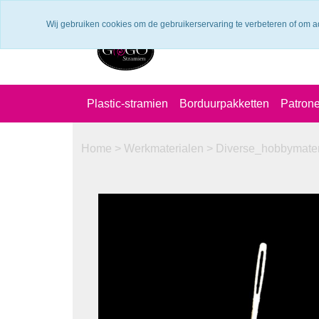
Verzendkosten €6.25 ---> NL: gratis verzending vanaf €60,-
Wij gebruiken cookies om de gebruikerservaring te verbeteren of om a
Plastic-stramien
Borduurpakketten
Patron
Home
>
Werkmaterialen
>
Diverse_hobbymate