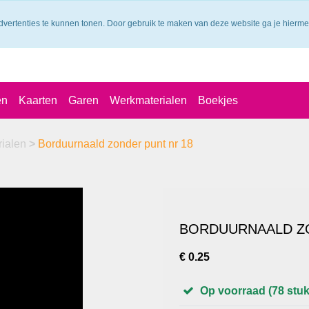
dvertenties te kunnen tonen. Door gebruik te maken van deze website ga je hierm
en
Kaarten
Garen
Werkmaterialen
Boekjes
rialen
>
Borduurnaald zonder punt nr 18
BORDUURNAALD ZO
€ 0.25
Op voorraad (78 stuk