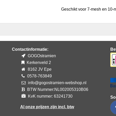
Geschikt voor 7-mesh en 10-m
Contactinformatie:
Be
GOGOstramien
Kerkenveld 2
8162 JV Epe
0578-763849
info@gogostramien-webshop.nl
BTW Nummer:NL002005310B06
KvK nummer: 63241730
So
Al onze prijzen zijn incl. btw