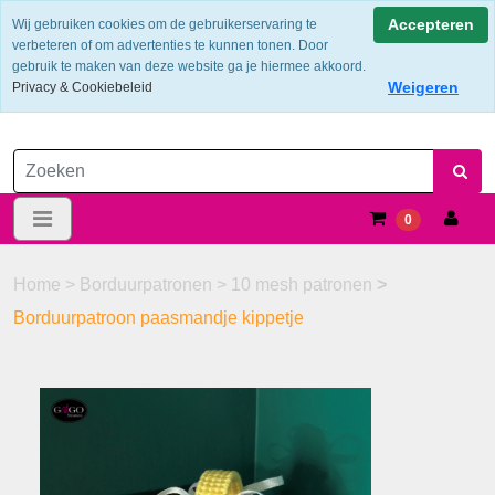
Verzendkosten €6.25 ---> NL: gratis verzending vanaf €60,-
Accepteren
Wij gebruiken cookies om de gebruikerservaring te
verbeteren of om advertenties te kunnen tonen. Door
gebruik te maken van deze website ga je hiermee akkoord.
Weigeren
Privacy & Cookiebeleid
0
Home
>
Borduurpatronen
>
10 mesh patronen
>
Borduurpatroon paasmandje kippetje