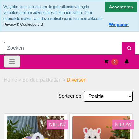
Verzendkosten €6.25 ---> NL: gratis verzending vanaf €60,-
Accepteren
Wij gebruiken cookies om de gebruikerservaring te
verbeteren of om advertenties te kunnen tonen. Door
gebruik te maken van deze website ga je hiermee akkoord.
Weigeren
Privacy & Cookiebeleid
0
Home
>
Borduurpakketten
>
Diversen
Sorteer op:
NIEUW
NIEUW