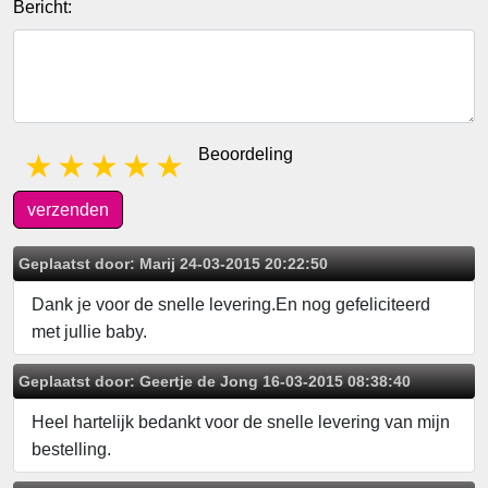
Bericht:
Beoordeling
1 star
2 stars
3 stars
4 stars
5 stars
verzenden
Geplaatst door:
Marij
24-03-2015 20:22:50
Dank je voor de snelle levering.En nog gefeliciteerd
met jullie baby.
Geplaatst door:
Geertje de Jong
16-03-2015 08:38:40
Heel hartelijk bedankt voor de snelle levering van mijn
bestelling.