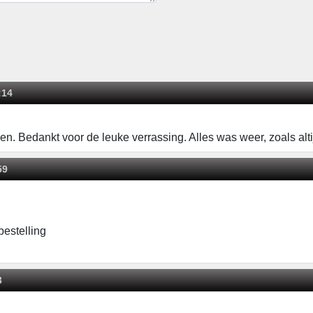
:14
. Bedankt voor de leuke verrassing. Alles was weer, zoals altij
59
bestelling
3