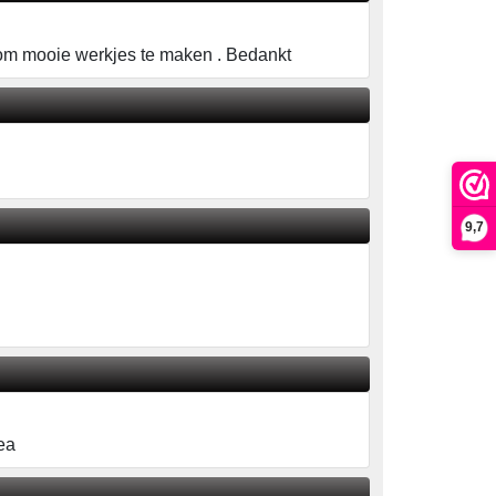
 om mooie werkjes te maken . Bedankt
9,7
ea