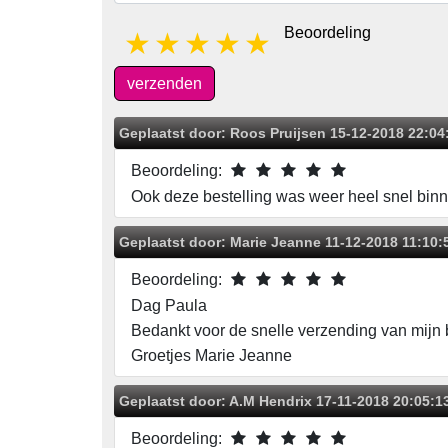
Beoordeling
1 star
2 stars
3 stars
4 stars
5 stars
verzenden
Geplaatst door:
Roos Pruijsen
15-12-2018 22:04
Beoordeling:
Ook deze bestelling was weer heel snel binnen
Geplaatst door:
Marie Jeanne
11-12-2018 11:10:
Beoordeling:
Dag Paula
Bedankt voor de snelle verzending van mijn 
Groetjes Marie Jeanne
Geplaatst door:
A.M Hendrix
17-11-2018 20:05:1
Beoordeling: