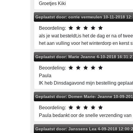
Groetjes Kiki
Geplaatst door:
corrie vermeulen
10-11-2018 12:
Beoordeling:
als je wat besteldt,is het de dag er na of twe
het aan vulling voor het winterdorp en kerst st
Geplaatst door:
Marie Jeanne
4-10-2018 16:31:2
Beoordeling:
Paula
IK heb Dinsdagavond mijn bestelling geplaa
Geplaatst door:
Domen Marie- Jeanne
10-09-201
Beoordeling:
Paula bedankt oor de snelle verzending van m
Geplaatst door:
Janssens Lea
4-09-2018 12:00: