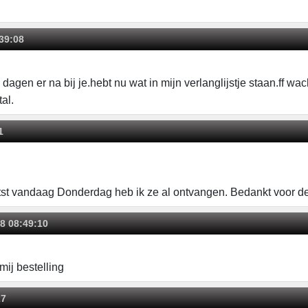
39:08
e dagen er na bij je.hebt nu wat in mijn verlanglijstje staan.ff w
al.
1
tst vandaag Donderdag heb ik ze al ontvangen. Bedankt voor d
8 08:49:10
ij bestelling
27