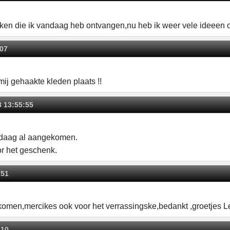
eken die ik vandaag heb ontvangen,nu heb ik weer vele ideeen
:07
mij gehaakte kleden plaats !!
8 13:55:55
ndaag al aangekomen.
or het geschenk.
:51
omen,mercikes ook voor het verrassingske,bedankt ,groetjes L
:10