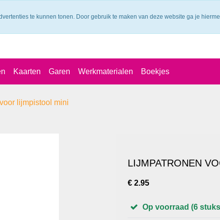
dvertenties te kunnen tonen. Door gebruik te maken van deze website ga je hierm
en
Kaarten
Garen
Werkmaterialen
Boekjes
oor lijmpistool mini
LIJMPATRONEN VO
€ 2.95
Op voorraad (6 stuks