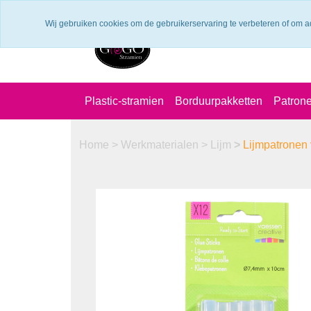
Verzendkosten €6.25 ---> NL: gratis verzending vanaf €60,-
Wij gebruiken cookies om de gebruikerservaring te verbeteren of om a
Plastic-stramien
Borduurpakketten
Patron
Home
>
Werkmaterialen
>
Lijm
>
Lijmpatronen v