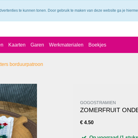
dvertenties te kunnen tonen. Door gebruik te maken van deze website ga je hierm
en
Kaarten
Garen
Werkmaterialen
Boekjes
tters borduurpatroon
GOGOSTRAMIEN
ZOMERFRUIT OND
€ 4.50
Op voorraad (1 stuks