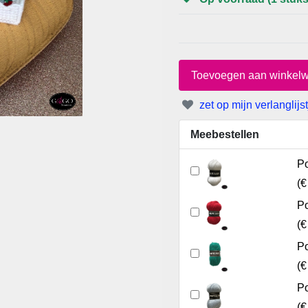
zet op mijn verlanglijst
Meebestellen
Po
(
€
Po
(
€
Po
(
€
Po
(
€