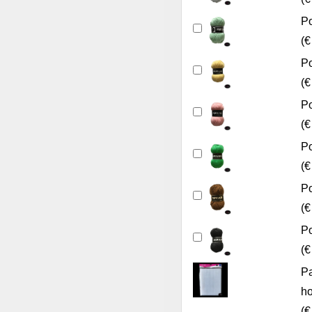
Po
(
€
Po
(
€
Po
(
€
Po
(
€
Po
(
€
Po
(
€
Pa
ho
(
€