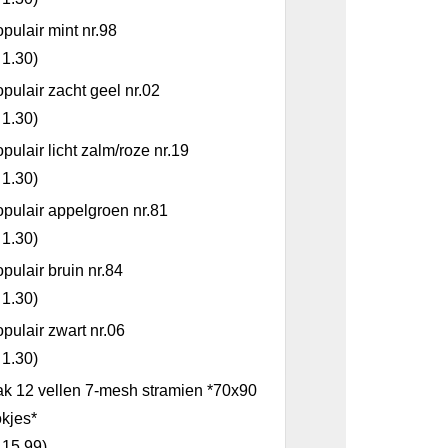
pulair mint nr.98
 1.30
)
pulair zacht geel nr.02
 1.30
)
pulair licht zalm/roze nr.19
 1.30
)
pulair appelgroen nr.81
 1.30
)
pulair bruin nr.84
 1.30
)
pulair zwart nr.06
 1.30
)
k 12 vellen 7-mesh stramien *70x90
kjes*
 15.99
)