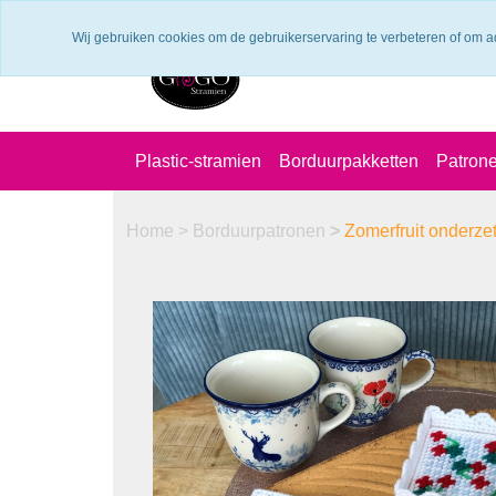
Verzendkosten €6.25 ---> NL: gratis verzending vanaf €60,-
Wij gebruiken cookies om de gebruikerservaring te verbeteren of om a
Plastic-stramien
Borduurpakketten
Patron
Home
>
Borduurpatronen
>
Zomerfruit onderze