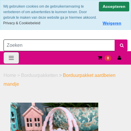
Verzendkosten €6.25 ---> NL: gratis verzending vanaf €60,-
Accepteren
Wij gebruiken cookies om de gebruikerservaring te
verbeteren of om advertenties te kunnen tonen. Door
gebruik te maken van deze website ga je hiermee akkoord.
Weigeren
Privacy & Cookiebeleid
0
Home
>
Borduurpakketten
>
Borduurpakket aardbeien
mandje