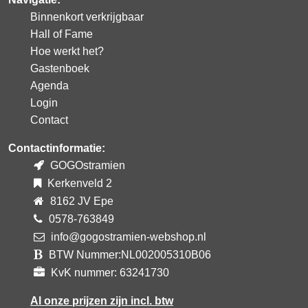
Binnenkort verkrijgbaar
Hall of Fame
Hoe werkt het?
Gastenboek
Agenda
Login
Contact
Contactinformatie:
GOGOstramien
Kerkenveld 2
8162 JV Epe
0578-763849
info@gogostramien-webshop.nl
BTW Nummer:NL002005310B06
KvK nummer: 63241730
Al onze prijzen zijn incl. btw