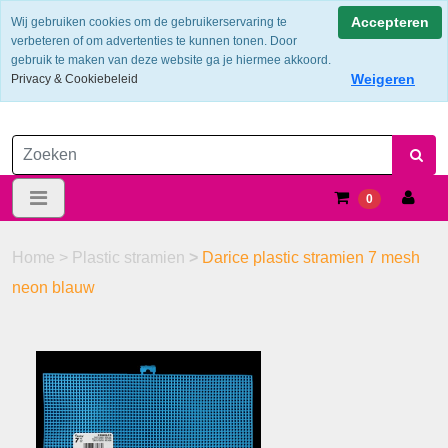
Verzendkosten €6.25 ---> NL: gratis verzending vanaf €60,-
Accepteren
Wij gebruiken cookies om de gebruikerservaring te
verbeteren of om advertenties te kunnen tonen. Door
gebruik te maken van deze website ga je hiermee akkoord.
Weigeren
Privacy & Cookiebeleid
0
Home
>
Plastic stramien
>
Darice plastic stramien 7 mesh
neon blauw