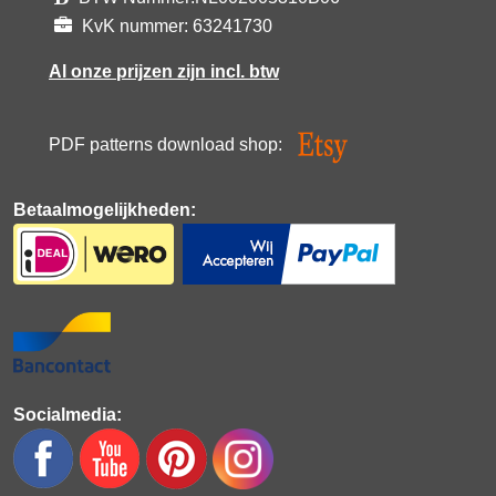
KvK nummer: 63241730
Al onze prijzen zijn incl. btw
PDF patterns download shop:
Betaalmogelijkheden:
Socialmedia: