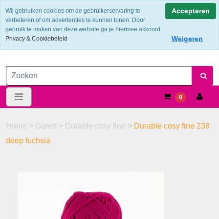
Verzendkosten €6.25 ---> NL: gratis verzending vanaf €60,-
Accepteren
Wij gebruiken cookies om de gebruikerservaring te
verbeteren of om advertenties te kunnen tonen. Door
gebruik te maken van deze website ga je hiermee akkoord.
Weigeren
Privacy & Cookiebeleid
0
Home
>
Garen
>
Durable cosy fine
>
Durable cosy fine 238
deep fuchsia