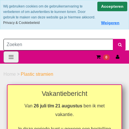
Verzendkosten €6.25 ---> NL: gratis verzending vanaf €60,-
Accepteren
Wij gebruiken cookies om de gebruikerservaring te
verbeteren of om advertenties te kunnen tonen. Door
gebruik te maken van deze website ga je hiermee akkoord.
Weigeren
Privacy & Cookiebeleid
0
Home
>
Plastic stramien
Vakantiebericht
Van
26 juli t/m 21 augustus
ben ik met
vakantie.
In deze periode kunt u gewoon een bestelling