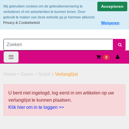
Verzendkosten €6.25 ---> NL: gratis verzending vanaf €60,-
Accepteren
Wij gebruiken cookies om de gebruikerservaring te
verbeteren of om advertenties te kunnen tonen. Door
gebruik te maken van deze website ga je hiermee akkoord.
Weigeren
Privacy & Cookiebeleid
0
Home
>
Garen
>
Soleil
>
Verlanglijst
U bent niet ingelogd, log eerst in om artikelen op uw
verlanglijst te kunnen plaatsen.
Klik hier om in te loggen >>