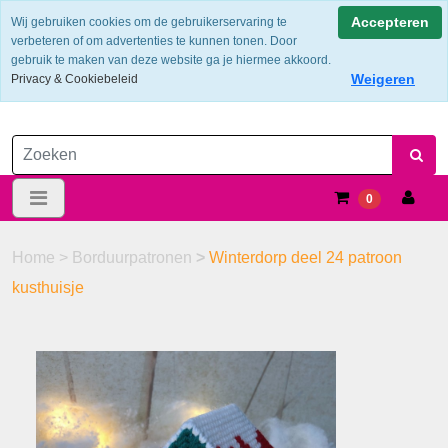
Verzendkosten €6.25 ---> NL: gratis verzending vanaf €60,-
Accepteren
Wij gebruiken cookies om de gebruikerservaring te
verbeteren of om advertenties te kunnen tonen. Door
gebruik te maken van deze website ga je hiermee akkoord.
Weigeren
Privacy & Cookiebeleid
0
Home
>
Borduurpatronen
>
Winterdorp deel 24 patroon
kusthuisje