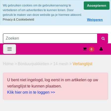
Verzendkosten €6.25 ---> NL: gratis verzending vanaf €60,-
Accepteren
Wij gebruiken cookies om de gebruikerservaring te
verbeteren of om advertenties te kunnen tonen. Door
gebruik te maken van deze website ga je hiermee akkoord.
Weigeren
Privacy & Cookiebeleid
0
Home
>
Borduurpakketten
>
14 mesh
>
Verlanglijst
U bent niet ingelogd, log eerst in om artikelen op uw
verlanglijst te kunnen plaatsen.
Klik hier om in te loggen >>