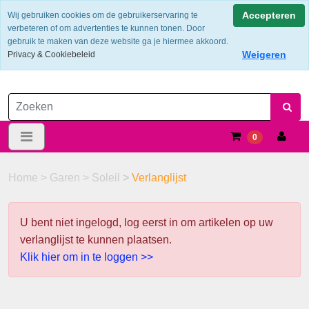
Verzendkosten €6.25 ---> NL: gratis verzending vanaf €60,-
Accepteren
Wij gebruiken cookies om de gebruikerservaring te
verbeteren of om advertenties te kunnen tonen. Door
gebruik te maken van deze website ga je hiermee akkoord.
Weigeren
Privacy & Cookiebeleid
0
Home
>
Garen
>
Soleil
>
Verlanglijst
U bent niet ingelogd, log eerst in om artikelen op uw
verlanglijst te kunnen plaatsen.
Klik hier om in te loggen >>